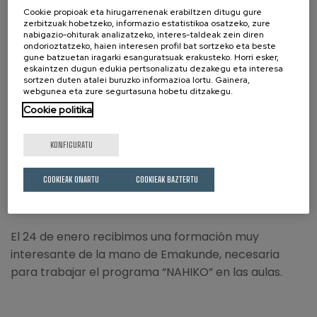
Cookie propioak eta hirugarrenenak erabiltzen ditugu gure
Urtarrilaren 22an Mercabilbaora joan ginen.
zerbitzuak hobetzeko, informazio estatistikoa osatzeko, zure
nabigazio-ohiturak analizatzeko, interes-taldeak zein diren
ondorioztatzeko, haien interesen profil bat sortzeko eta beste
gune batzuetan iragarki esanguratsuak erakusteko. Horri esker,
eskaintzen dugun edukia pertsonalizatu dezakegu eta interesa
sortzen duten atalei buruzko informazioa lortu. Gainera,
webgunea eta zure segurtasuna hobetu ditzakegu.
Este mes también hemos iniciado el proyecto
Cookie politika
Txanogorritxu con nuestro alumnado de dos años.
KONFIGURATU
COOKIEAK ONARTU
COOKIEAK BAZTERTU
El 24 de enero recibimos una formación muy
interesante de la mano de Emakunde, necesaria
para trabajar el programa “NAHIKO” en las aulas.