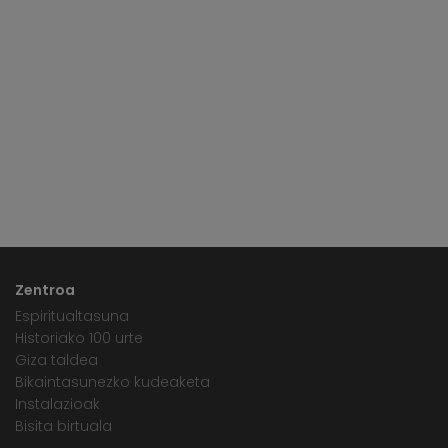
Zentroa
Espiritualtasuna
Historiako 100 urte
Giza taldea
Bikaintasunezko kudeaketa
Instalazioak
Bisita birtuala