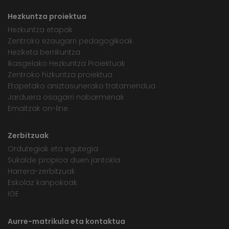
Hezkuntza proiektua
Hezkuntza etapak
Zentroko ezaugarri pedagogikoak
Heziketa berrikuntza
Ikasgelako Hezkuntza Proiektuak
Zentroko hizkuntza proiektua
Etapetako aniztasunerako tratamendua
Jarduera osagarri nabarmenak
Emaitzak on-line
Zerbitzuak
Ordutegiak eta egutegia
Sukalde propioa duen jantokia
Harrera-zerbitzuak
Eskolaz kanpokoak
IGE
Aurre-matrikula eta kontaktua